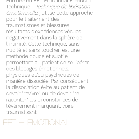
Formée en EFT Emotional Freedom
Technique -
Technique de libération
émotionnelle
, j'utilise cette approche
pour le traitement des
traumatismes et blessures
résultants d'expériences vécues
négativement dans la sphère de
l'intimité. Cette technique, sans
nudité et sans toucher, est une
méthode douce et subtile
permettant au patient de se libérer
des blocages émotionnels,
physiques et/ou psychiques de
manière dissociée. Par conséquent,
la dissociation évite au patient de
devoir "revivre" ou de devoir "re-
raconter" les circonstances de
l'événement marquant, voire
traumatisant.
EFT - Emotional
freedom technique
Technique de